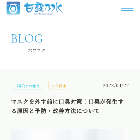
甘露乃水について
BLOG
飲み水の「今」
水ブログ
よくあるご質問
キャンペーン
2023/04/22
甘露乃水の魅力
水と健康
お問い合わせ
マスクを外す前に口臭対策！口臭が発生す
パートナー様の募集
る原因と予防・改善方法について
甘露乃水の特徴
お客様の声