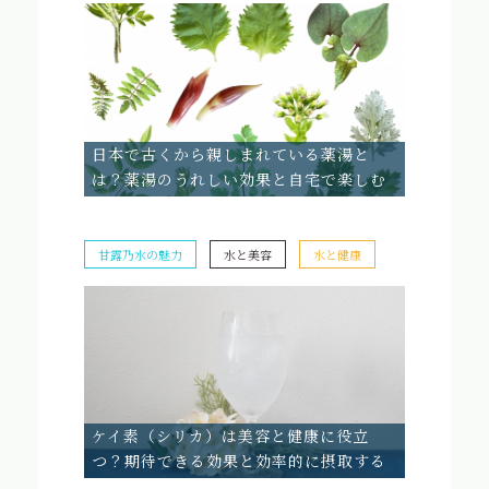
日本で古くから親しまれている薬湯と
は？薬湯のうれしい効果と自宅で楽しむ
方法
甘露乃水の魅力
水と美容
水と健康
ケイ素（シリカ）は美容と健康に役立
つ？期待できる効果と効率的に摂取する
方法