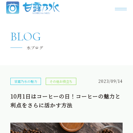
甘露乃水について
BLOG
飲み水の「今」
水ブログ
よくあるご質問
キャンペーン
2023/09/14
甘露乃水の魅力
その他お役立ち
お問い合わせ
10月1日はコーヒーの日！コーヒーの魅力と
パートナー様の募集
利点をさらに活かす方法
甘露乃水の特徴
お客様の声