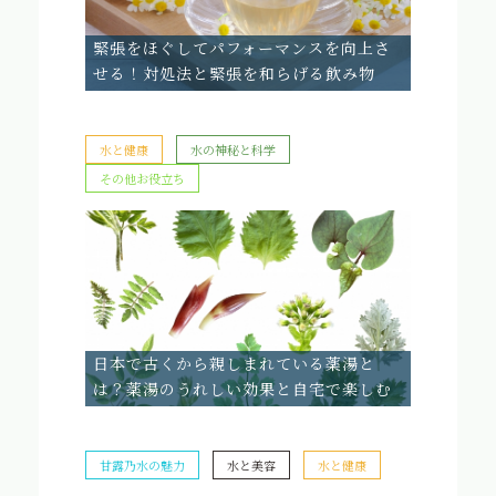
緊張をほぐしてパフォーマンスを向上さ
せる！対処法と緊張を和らげる飲み物
水と健康
水の神秘と科学
その他お役立ち
日本で古くから親しまれている薬湯と
は？薬湯のうれしい効果と自宅で楽しむ
方法
甘露乃水の魅力
水と美容
水と健康