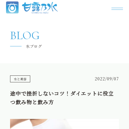
甘露乃水について
BLOG
飲み水の「今」
水ブログ
よくあるご質問
キャンペーン
2022/09/07
水と美容
お問い合わせ
途中で挫折しないコツ！ダイエットに役立
パートナー様の募集
つ飲み物と飲み方
甘露乃水の特徴
お客様の声