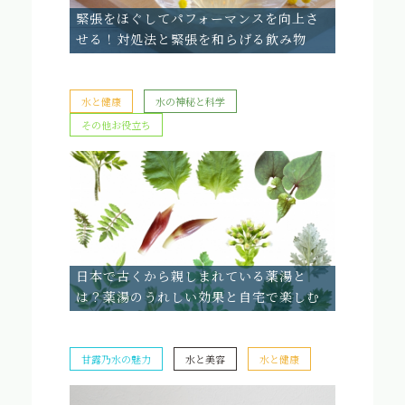
緊張をほぐしてパフォーマンスを向上さ
せる！対処法と緊張を和らげる飲み物
水と健康
水の神秘と科学
その他お役立ち
日本で古くから親しまれている薬湯と
は？薬湯のうれしい効果と自宅で楽しむ
方法
甘露乃水の魅力
水と美容
水と健康